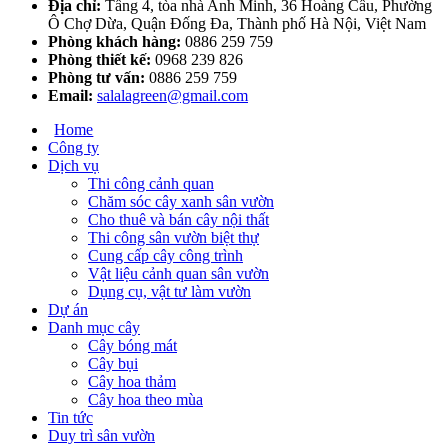
Địa chỉ:
Tầng 4, tòa nhà Anh Minh, 36 Hoàng Cầu, Phường
Ô Chợ Dừa, Quận Đống Đa, Thành phố Hà Nội, Việt Nam
Phòng khách hàng:
0886 259 759
Phòng thiết kế:
0968 239 826
Phòng tư vấn:
0886 259 759
Email:
salalagreen@gmail.com
Home
Công ty
Dịch vụ
Thi công cảnh quan
Chăm sóc cây xanh sân vườn
Cho thuê và bán cây nội thất
Thi công sân vườn biệt thự
Cung cấp cây công trình
Vật liệu cảnh quan sân vườn
Dụng cụ, vật tư làm vườn
Dự án
Danh mục cây
Cây bóng mát
Cây bụi
Cây hoa thảm
Cây hoa theo mùa
Tin tức
Duy trì sân vườn