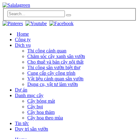
Home
Công ty
Dịch vụ
Thi công cảnh quan
Chăm sóc cây xanh sân vườn
Cho thuê và bán cây nội thất
Thi công sân vườn biệt thự
Cung cấp cây công trình
Vật liệu cảnh quan sân vườn
Dụng cụ, vật tư làm vườn
Dự án
Danh mục cây
Cây bóng mát
Cây bụi
Cây hoa thảm
Cây hoa theo mùa
Tin tức
Duy trì sân vườn