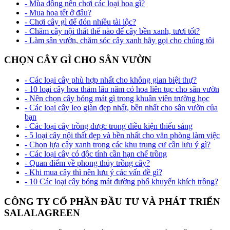
- Mùa đông nên chơi các loại hoa gì?
- Mua hoa tết ở đâu?
- Chơi cây gì để đón nhiều tài lộc?
- Chăm cây nội thất thế nào để cây bền xanh, tươi tốt?
- Làm sân vườn, chăm sóc cây xanh hãy gọi cho chúng tôi
CHỌN CÂY GÌ CHO SÂN VƯỜN
- Các loại cây phù hợp nhất cho không gian biệt thự?
- 10 loại cây hoa thảm lâu năm có hoa liên tục cho sân vườn
- Nên chọn cây bóng mát gì trong khuân viên trường học
- Các loại cây leo giàn đẹp nhất, bền nhất cho sân vườn của
bạn
- Các loại cây trồng được trong điều kiện thiếu sáng
- 5 loại cây nội thất đẹp và bền nhất cho văn phòng làm việc
- Chọn lựa cây xanh trong các khu trung cư cần lưu ý gì?
- Các loại cây có độc tính cần hạn chế trồng
- Quan điểm về phong thủy trồng cây?
- Khi mua cây thì nên lưu ý các vấn đề gì?
- 10 Các loại cây bóng mát đường phố khuyến khích trồng?
CÔNG TY CỔ PHẦN ĐẦU TƯ VÀ PHÁT TRIỂN
SALALAGREEN