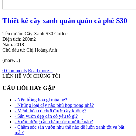
Thiết kế cây xanh quán quán cà phê S30
Tên dự án: Cây Xanh S30 Coffee
Diện tích: 200m2
Năm: 2018
Chủ đầu tư: Chị Hoàng Anh
(more…)
0 Comments
Read more...
LIÊN HỆ VỚI CHÚNG TÔI
CÂU HỎI HAY GẶP
- Nên trồng hoa gì mùa hè?
- Những loại cây nào phù hợp trong nhà?
- Mệnh hỏa có chơi được cây không?
- Sân vườn đẹp cần có yếu tố gì?
- Vườn đứng cần chăm sóc như thế nào?
- Chăm sóc sân vườn như thế nào để luôn xanh tốt và bắt
mắt?