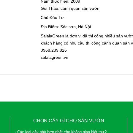
Năm thực hiện: 2009
Gói Thầu: cảnh quan sân vườn
Chủ Đầu Tư:
Địa Điểm: Sóc sơn, Hà Nội
SalalaGreen là đơn vị đã thi công nhiều sân vườn
khách hàng có nhu cầu thi công cảnh quan sân vư
0968.239.826
salalagreen.vn
CHỌN CÂY GÌ CHO SÂN VƯỜN
- Các loại cây phù hợp nhất cho không gian biệt thự?