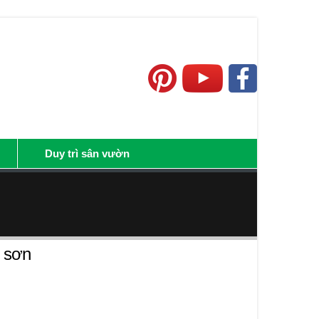
Duy trì sân vườn
c sơn