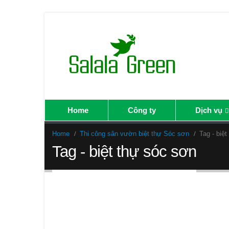
Home
Công ty
Dịch vụ
Home
Thi công sân vườn biệt thự Sóc sơn
Tag -
biệt
Tag - biệt thự sóc sơn