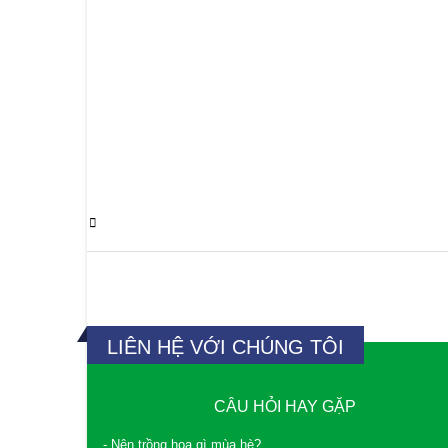
0 Comments
LIÊN HỆ VỚI CHÚNG TÔI
CÂU HỎI HAY GẶP
- Nên trồng hoa gì mùa hè?