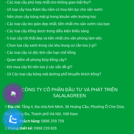
- Các loại cây phù hợp nhất cho không gian biệt thự?
- 10 loại cây hoa thảm lâu năm có hoa liên tục cho sân vườn
- Nên chọn cây bóng mát gì trong khuân viên trường học
- Các loại cây leo giàn đẹp nhất, bền nhất cho sân vườn của bạn
- Các loại cây trồng được trong điều kiện thiếu sáng
- 5 loại cây nội thất đẹp và bền nhất cho văn phòng làm việc
- Chọn lựa cây xanh trong các khu trung cư cần lưu ý gì?
- Các loại cây có độc tính cần hạn chế trồng
- Quan điểm về phong thủy trồng cây?
- Khi mua cây thì nên lưu ý các vấn đề gì?
- 10 Các loại cây bóng mát đường phố khuyến khích trồng?
CÔNG TY CỔ PHẦN ĐẦU TƯ VÀ PHÁT TRIỂN
SALALAGREEN
Địa chỉ:
Tầng 4, tòa nhà Anh Minh, 36 Hoàng Cầu, Phường Ô Chợ Dừa,
Quận Đống Đa, Thành phố Hà Nội, Việt Nam
Phòng khách hàng:
0886 259 759
Phòng thiết kế:
0968 239 826