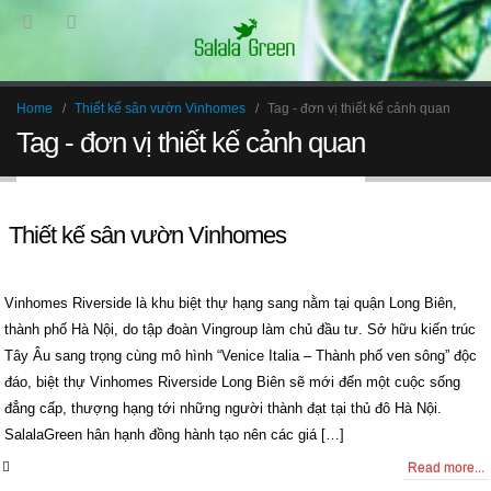
Home
Thiết kế sân vườn Vinhomes
Tag -
đơn vị thiết kế cảnh quan
Tag - đơn vị thiết kế cảnh quan
Thiết kế sân vườn Vinhomes
Vinhomes Riverside là khu biệt thự hạng sang nằm tại quận Long Biên,
thành phố Hà Nội, do tập đoàn Vingroup làm chủ đầu tư. Sở hữu kiến trúc
Tây Âu sang trọng cùng mô hình “Venice Italia – Thành phố ven sông” độc
đáo, biệt thự Vinhomes Riverside Long Biên sẽ mới đến một cuộc sống
đẳng cấp, thượng hạng tới những người thành đạt tại thủ đô Hà Nội.
SalalaGreen hân hạnh đồng hành tạo nên các giá […]
0 Comments
Read more...