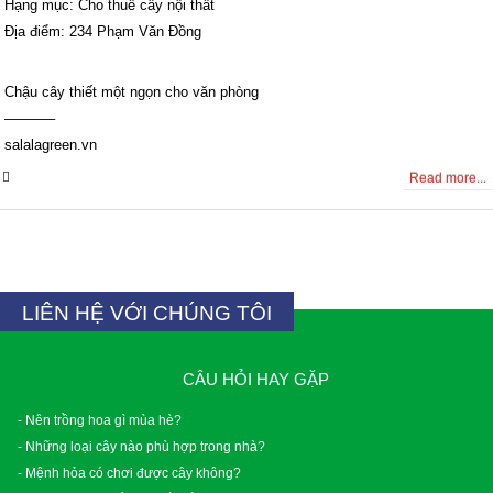
Hạng mục: Cho thuê cây nội thất
Địa điểm: 234 Phạm Văn Đồng
Chậu cây thiết một ngọn cho văn phòng
———–
salalagreen.vn
0 Comments
Read more...
LIÊN HỆ VỚI CHÚNG TÔI
CÂU HỎI HAY GẶP
- Nên trồng hoa gì mùa hè?
- Những loại cây nào phù hợp trong nhà?
- Mệnh hỏa có chơi được cây không?