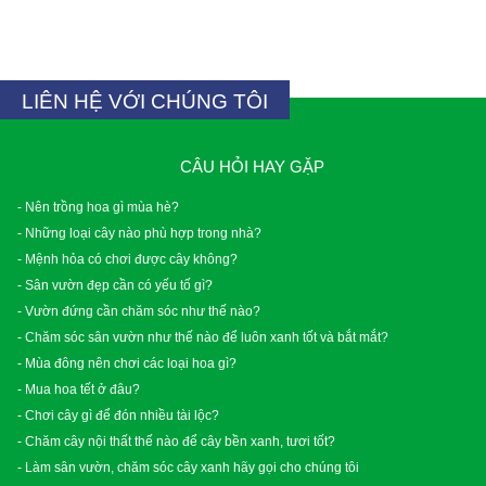
LIÊN HỆ VỚI CHÚNG TÔI
CÂU HỎI HAY GẶP
- Nên trồng hoa gì mùa hè?
- Những loại cây nào phù hợp trong nhà?
- Mệnh hỏa có chơi được cây không?
- Sân vườn đẹp cần có yếu tố gì?
- Vườn đứng cần chăm sóc như thế nào?
- Chăm sóc sân vườn như thế nào để luôn xanh tốt và bắt mắt?
- Mùa đông nên chơi các loại hoa gì?
- Mua hoa tết ở đâu?
- Chơi cây gì để đón nhiều tài lộc?
- Chăm cây nội thất thế nào để cây bền xanh, tươi tốt?
- Làm sân vườn, chăm sóc cây xanh hãy gọi cho chúng tôi