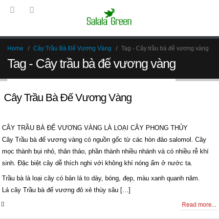
Home
Cây Trầu Bà Đế Vương Vàng
Tag -
Cây trầu bà đế vương vàng
Tag - Cây trầu bà đế vương vàng
Cây Trầu Bà Đế Vương Vàng
CÂY TRẦU BÀ ĐẾ VƯƠNG VÀNG LÀ LOẠI CÂY PHONG THỦY
Cây Trầu bà đế vương vàng có nguồn gốc từ các hòn đảo salomol. Cây
mọc thành bụi nhỏ, thân thảo, phần thành nhiều nhánh và có nhiều rễ khí
sinh. Đặc biệt cây dễ thích nghi với không khí nóng ẩm ở nước ta.
Trầu bà là loại cây có bản lá to dày, bóng, đẹp, màu xanh quanh năm.
Lá cây Trầu bà đế vương đỏ xẻ thùy sâu […]
0 Comments
Read more...