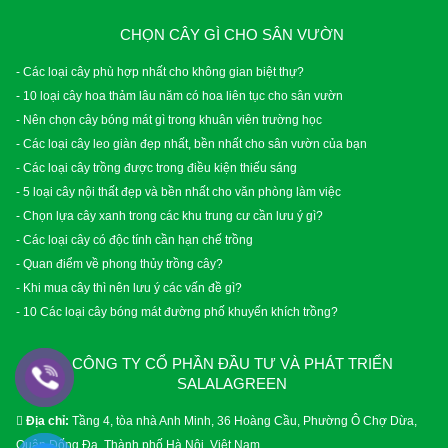
CHỌN CÂY GÌ CHO SÂN VƯỜN
- Các loại cây phù hợp nhất cho không gian biệt thự?
- 10 loại cây hoa thảm lâu năm có hoa liên tục cho sân vườn
- Nên chọn cây bóng mát gì trong khuân viên trường học
- Các loại cây leo giàn đẹp nhất, bền nhất cho sân vườn của bạn
- Các loại cây trồng được trong điều kiện thiếu sáng
- 5 loại cây nội thất đẹp và bền nhất cho văn phòng làm việc
- Chọn lựa cây xanh trong các khu trung cư cần lưu ý gì?
- Các loại cây có độc tính cần hạn chế trồng
- Quan điểm về phong thủy trồng cây?
- Khi mua cây thì nên lưu ý các vấn đề gì?
- 10 Các loại cây bóng mát đường phố khuyến khích trồng?
CÔNG TY CỔ PHẦN ĐẦU TƯ VÀ PHÁT TRIỂN
SALALAGREEN
Địa chỉ:
Tầng 4, tòa nhà Anh Minh, 36 Hoàng Cầu, Phường Ô Chợ Dừa,
Quận Đống Đa, Thành phố Hà Nội, Việt Nam