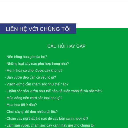
LIÊN HỆ VỚI CHÚNG TÔI
CÂU HỎI HAY GẶP
- Nên trồng hoa gì mùa hè?
- Những loại cây nào phù hợp trong nhà?
- Mệnh hỏa có chơi được cây không?
- Sân vườn đẹp cần có yếu tố gì?
- Vườn đứng cần chăm sóc như thế nào?
- Chăm sóc sân vườn như thế nào để luôn xanh tốt và bắt mắt?
- Mùa đông nên chơi các loại hoa gì?
- Mua hoa tết ở đâu?
- Chơi cây gì để đón nhiều tài lộc?
- Chăm cây nội thất thế nào để cây bền xanh, tươi tốt?
- Làm sân vườn, chăm sóc cây xanh hãy gọi cho chúng tôi