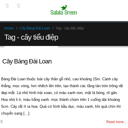
Home
Cây Bàng Đài Loan
Tag -
cây tiểu điệp
Tag - cây tiểu điệp
Cây Bàng Đài Loan
Bàng Đài Loan thuộc loài cây thân gỗ nhỏ, cao khoảng 15m. Cành cây
thẳng, mọc vòng, hơi nhếch lên trên, tạo thành các tầng tán tròn trông rất
đẹp mắt. Lá nhỏ hình trái xoan, có màu xanh non, mặt lá bóng, rõ gân.
Hoa nhỏ li ti, màu trắng xanh. mọc thành chùm trên 1 cuống dài khoảng
5cm. Cây rất ít ra hoa. Quả có hình bầu dục, màu xanh, khi quả chín thì
chuyển sang […]
0 Comments
Read more...