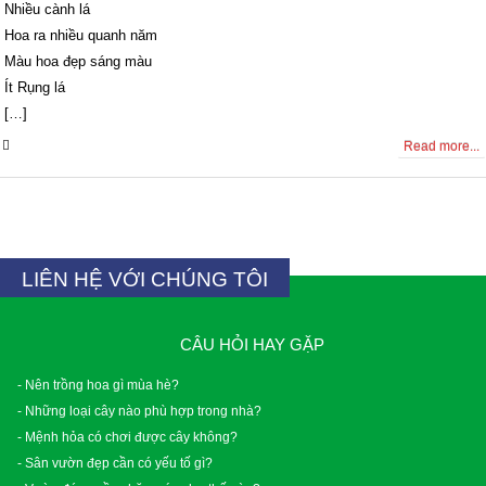
Nhiều cành lá
Hoa ra nhiều quanh năm
Màu hoa đẹp sáng màu
Ít Rụng lá
[…]
0 Comments
Read more...
LIÊN HỆ VỚI CHÚNG TÔI
CÂU HỎI HAY GẶP
- Nên trồng hoa gì mùa hè?
- Những loại cây nào phù hợp trong nhà?
- Mệnh hỏa có chơi được cây không?
- Sân vườn đẹp cần có yếu tố gì?