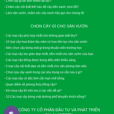
- Chơi cây gì để đón nhiều tài lộc?
- Chăm cây nội thất thế nào để cây bền xanh, tươi tốt?
- Làm sân vườn, chăm sóc cây xanh hãy gọi cho chúng tôi
CHỌN CÂY GÌ CHO SÂN VƯỜN
- Các loại cây phù hợp nhất cho không gian biệt thự?
- 10 loại cây hoa thảm lâu năm có hoa liên tục cho sân vườn
- Nên chọn cây bóng mát gì trong khuân viên trường học
- Các loại cây leo giàn đẹp nhất, bền nhất cho sân vườn của bạn
- Các loại cây trồng được trong điều kiện thiếu sáng
- 5 loại cây nội thất đẹp và bền nhất cho văn phòng làm việc
- Chọn lựa cây xanh trong các khu trung cư cần lưu ý gì?
- Các loại cây có độc tính cần hạn chế trồng
- Quan điểm về phong thủy trồng cây?
- Khi mua cây thì nên lưu ý các vấn đề gì?
- 10 Các loại cây bóng mát đường phố khuyến khích trồng?
CÔNG TY CỔ PHẦN ĐẦU TƯ VÀ PHÁT TRIỂN