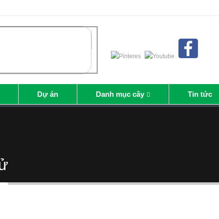
Dự án
Danh mục cây
Tin tức
tử