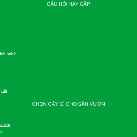
CÂU HỎI HAY GẶP
 bắt mắt?
 tôi
CHỌN CÂY GÌ CHO SÂN VƯỜN
n vườn
ọc