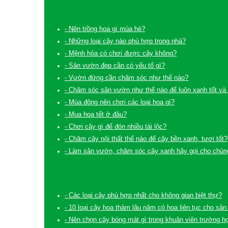
- Nên trồng hoa gì mùa hè?
- Những loại cây nào phù hợp trong nhà?
- Mệnh hỏa có chơi được cây không?
- Sân vườn đẹp cần có yếu tố gì?
- Vườn đứng cần chăm sóc như thế nào?
- Chăm sóc sân vườn như thế nào để luôn xanh tốt và
- Mùa đông nên chơi các loại hoa gì?
- Mua hoa tết ở đâu?
- Chơi cây gì để đón nhiều tài lộc?
- Chăm cây nội thất thế nào để cây bền xanh, tươi tốt?
- Làm sân vườn, chăm sóc cây xanh hãy gọi cho chúng
- Các loại cây phù hợp nhất cho không gian biệt thự?
- 10 loại cây hoa thảm lâu năm có hoa liên tục cho sâ
- Nên chọn cây bóng mát gì trong khuân viên trường h