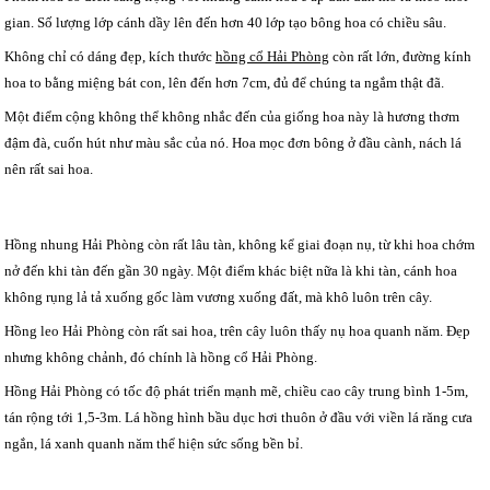
gian. Số lượng lớp cánh dầy lên đến hơn 40 lớp tạo bông hoa có chiều sâu.
Không chỉ có dáng đẹp, kích thước
hồng cổ Hải Phòng
còn rất lớn, đường kính
hoa to bằng miệng bát con, lên đến hơn 7cm, đủ để chúng ta ngắm thật đã.
Một điểm cộng không thể không nhắc đến của giống hoa này là hương thơm
đậm đà, cuốn hút như màu sắc của nó. Hoa mọc đơn bông ở đầu cành, nách lá
nên rất sai hoa.
Hồng nhung Hải Phòng còn rất lâu tàn, không kể giai đoạn nụ, từ khi hoa chớm
nở đến khi tàn đến gần 30 ngày. Một điểm khác biệt nữa là khi tàn, cánh hoa
không rụng lả tả xuống gốc làm vương xuống đất, mà khô luôn trên cây.
Hồng leo Hải Phòng còn rất sai hoa, trên cây luôn thấy nụ hoa quanh năm. Đẹp
nhưng không chảnh, đó chính là hồng cổ Hải Phòng.
Hồng Hải Phòng có tốc độ phát triển mạnh mẽ, chiều cao cây trung bình 1-5m,
tán rộng tới 1,5-3m. Lá hồng hình bầu dục hơi thuôn ở đầu với viền lá răng cưa
ngắn, lá xanh quanh năm thể hiện sức sống bền bỉ.