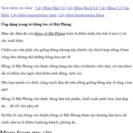
Xem thêm cây khác:
Cây Hồng Đào Cổ
,
Cây Hồng Bạch Cổ
,
Cây Hồng Cổ Vân
Khôi
,
Cây hồng hungtingtun vàng
,
Cây hồng hungtingtun hồng
Ứng dụng trang trí hồng leo cổ Hải Phòng
Màu sắc đậm đà của
hồng cổ Hải Phòng
luôn là điểm nhấn thu hút ở mọi vị trí
cây xuất hiện:
Chiều cao vừa phải của giống hồng nhung này khiến cây thích hợp trồng ở ban
công nhẹ nhàng thả những bông hoa rực rỡ.
Hồng cổ Hải Phòng còn được trồng hàng rào bảo vệ khuôn viên nhà, và vừa khoe
sắc tô điểm cho ngôi nhà thêm sinh động, tươi vui.
Nếu bạn muốn có chiếc cổng tuyệt đẹp thì nên trồng giống hồng này ở cổng vòm
nhé!
Hồng cổ Hải Phòng còn được dùng làm mỹ phẩm, chiết xuất nước hoa, làm đẹp
da… rất tốt cho phụ nữ.
Sự bền bỉ của bông còn khiến hồng cổ Hải Phòng được ưa chuộng làm hoa cắt
cành cắm lọ tô điểm ở phòng khách, phòng ăn…
More from my site