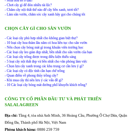
- Mua hoa tết ở đâu?
- Chơi cây gì để đón nhiều tài lộc?
- Chăm cây nội thất thế nào để cây bền xanh, tươi tốt?
- Làm sân vườn, chăm sóc cây xanh hãy gọi cho chúng tôi
CHỌN CÂY GÌ CHO SÂN VƯỜN
- Các loại cây phù hợp nhất cho không gian biệt thự?
- 10 loại cây hoa thảm lâu năm có hoa liên tục cho sân vườn
- Nên chọn cây bóng mát gì trong khuân viên trường học
- Các loại cây leo giàn đẹp nhất, bền nhất cho sân vườn của bạn
- Các loại cây trồng được trong điều kiện thiếu sáng
- 5 loại cây nội thất đẹp và bền nhất cho văn phòng làm việc
- Chọn lựa cây xanh trong các khu trung cư cần lưu ý gì?
- Các loại cây có độc tính cần hạn chế trồng
- Quan điểm về phong thủy trồng cây?
- Khi mua cây thì nên lưu ý các vấn đề gì?
- 10 Các loại cây bóng mát đường phố khuyến khích trồng?
CÔNG TY CỔ PHẦN ĐẦU TƯ VÀ PHÁT TRIỂN
SALALAGREEN
Địa chỉ:
Tầng 4, tòa nhà Anh Minh, 36 Hoàng Cầu, Phường Ô Chợ Dừa, Quận
Đống Đa, Thành phố Hà Nội, Việt Nam
Phòng khách hàng:
0886 259 759