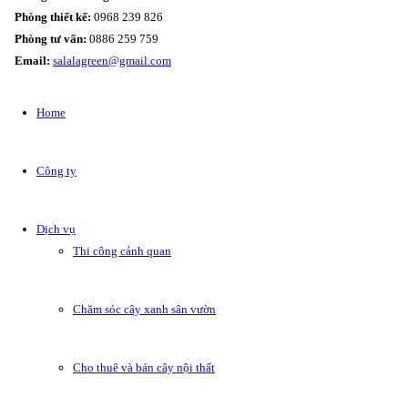
Phòng thiết kế:
0968 239 826
Phòng tư vấn:
0886 259 759
Email:
salalagreen@gmail.com
Home
Công ty
Dịch vụ
Thi công cảnh quan
Chăm sóc cây xanh sân vườn
Cho thuê và bán cây nội thất