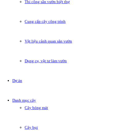
Thi công sân vườn biệt thự
Cung cấp cây công trình
Vật liệu cảnh quan sân vườn
Dụng cụ, vật tư làm vườn
Dự án
Danh mục cây
Cây bóng mát
Cây bụi