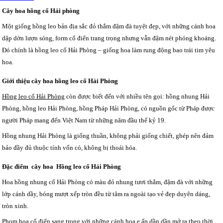
Cây hoa hồng cổ Hải phòng
Một giống hồng leo bản địa sắc đỏ thắm đậm đà tuyệt đẹp, với những cánh hoa
dập dờn lượn sóng, form cổ điển trang trọng nhưng vẫn đậm nét phóng khoáng.
Đó chính là hồng leo cổ Hải Phòng – giống hoa làm rung động bao trái tim yêu
hoa.
Giới thiệu cây hoa hồng leo cổ Hải Phòng
Hồng leo cổ Hải Phòng
còn được biết đến với nhiều tên gọi: hồng nhung Hải
Phòng, hồng leo Hải Phòng, hồng Pháp Hải Phòng, có nguồn gốc từ Pháp được
người Pháp mang đến Việt Nam từ những năm đầu thế kỷ 19.
Hồng nhung Hải Phòng là giống thuần, không phải giống chiết, ghép nên đảm
bảo đầy đủ thuộc tính vốn có, không bị thoái hóa.
Đặc điểm cây hoa Hồng leo cổ Hải Phòng
Hoa hồng nhung cổ Hải Phòng có màu đỏ nhung tươi thắm, đậm đà với những
lớp cánh dầy, bóng mượt xếp tròn đều từ tâm ra ngoài tạo vẻ đẹp duyên dáng,
tròn xinh.
Phom hoa cổ điển sang trọng với những cánh hoa e ấp dần dần mở ra theo thời